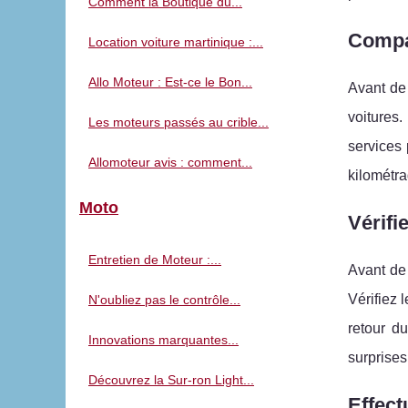
Comment la Boutique du...
Compar
Location voiture martinique :...
Allo Moteur : Est-ce le Bon...
Avant de 
voitures.
Les moteurs passés au crible...
services 
Allomoteur avis : comment...
kilométra
Moto
Vérifi
Entretien de Moteur :...
Avant de 
Vérifiez 
N'oubliez pas le contrôle...
retour du
Innovations marquantes...
surprises 
Découvrez la Sur-ron Light...
Effect