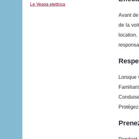
Le Vespa elettrica
Avant de 
de la voi
location
responsab
Respec
Lorsque v
Familiari
Conduise
Protégez-
Prenez