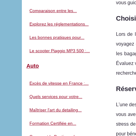
vous gui
Comparaison entre les...
Choisi
Explorez les réglementations...
Lors de l
Les bonnes pratiques pour...
voyagez 
Le scooter Piaggio MP3 500 :...
les baga
Évaluez v
Auto
recherch
Excès de vitesse en France :...
Réserv
Quels services pour votre...
L'une des
Maîtriser l'art du detailing...
vous avez
Formation Certifiée en...
stress de
pour béné