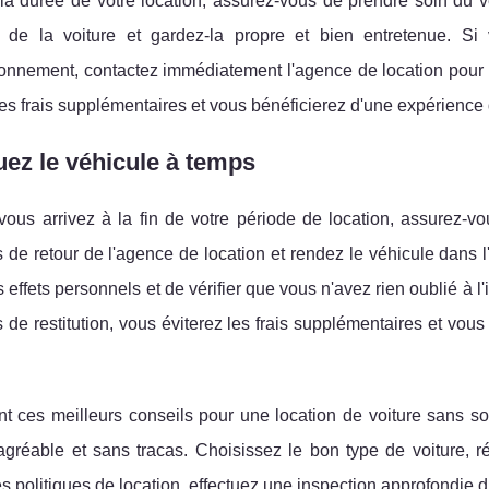
a durée de votre location, assurez-vous de prendre soin du vé
eur de la voiture et gardez-la propre et bien entretenue
onnement, contactez immédiatement l'agence de location pour o
les frais supplémentaires et vous bénéficierez d'une expérience 
uez le véhicule à temps
ous arrivez à la fin de votre période de location, assurez-vo
s de retour de l'agence de location et rendez le véhicule dans l
os effets personnels et de vérifier que vous n'avez rien oublié à l'
s de restitution, vous éviterez les frais supplémentaires et vo
nt ces meilleurs conseils pour une location de voiture sans s
agréable et sans tracas. Choisissez le bon type de voiture, ré
les politiques de location, effectuez une inspection approfondie 