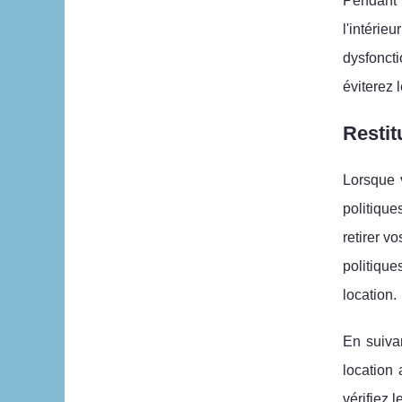
Pendant l
l'intéri
dysfoncti
éviterez 
Restit
Lorsque v
politique
retirer v
politique
location.
En suiva
location 
vérifiez 