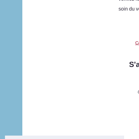
soin du v
C
S'