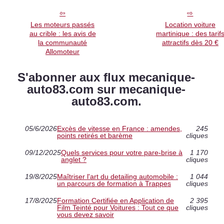
Les moteurs passés
Location voiture
au crible : les avis de
martinique : des tarif
la communauté
attractifs dès 20 €
Allomoteur
S'abonner aux flux mecanique-
auto83.com sur mecanique-
auto83.com.
05/6/2026
Excès de vitesse en France : amendes,
245
points retirés et barème
cliques
09/12/2025
Quels services pour votre pare-brise à
1 170
anglet ?
cliques
19/8/2025
Maîtriser l'art du detailing automobile :
1 044
un parcours de formation à Trappes
cliques
17/8/2025
Formation Certifiée en Application de
2 395
Film Teinté pour Voitures : Tout ce que
cliques
vous devez savoir