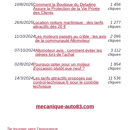
10/8/2025
Comment la Boutique du Detailing
1 456
Assure la Protection de la Vie Privée
cliques
des Clients
26/6/2025
Location voiture martinique : des tarifs
1 277
attractifs dès 20 €
cliques
11/10/2024
Les moteurs passés au crible : les avis
2 095
de la communauté Allomoteur
cliques
07/10/2024
Allomoteur avis : comment éviter les
3 112
pièges lors de l'achat
cliques
02/8/2024
Pourquoi opter pour un moteur
1 854
d'occasion plutôt que neuf ?
cliques
14/3/2024
Les tarifs attractifs proposés par
11 536
control-technique.fr pour le contrôle
cliques
technique
mecanique-auto83.com
Se tourner vers l'assurance...