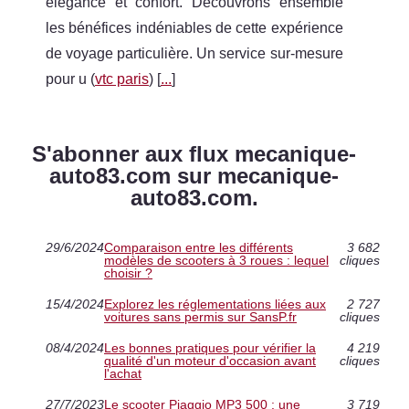
élégance et confort. Découvrons ensemble
les bénéfices indéniables de cette expérience
de voyage particulière. Un service sur-mesure
pour u (
vtc paris
) [
...
]
S'abonner aux flux mecanique-
auto83.com sur mecanique-
auto83.com.
29/6/2024
Comparaison entre les différents
3 682
modèles de scooters à 3 roues : lequel
cliques
choisir ?
15/4/2024
Explorez les réglementations liées aux
2 727
voitures sans permis sur SansP.fr
cliques
08/4/2024
Les bonnes pratiques pour vérifier la
4 219
qualité d'un moteur d'occasion avant
cliques
l'achat
27/7/2023
Le scooter Piaggio MP3 500 : une
3 719